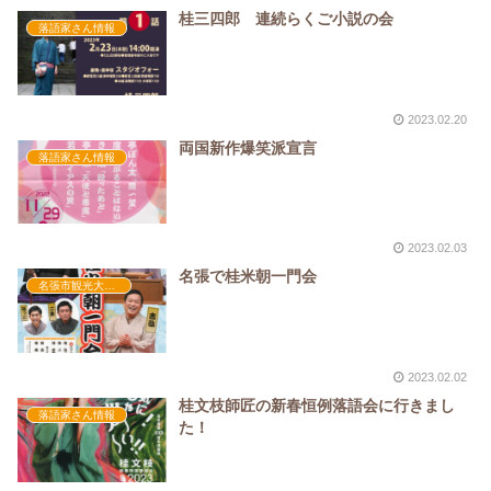
桂三四郎 連続らくご小説の会
落語家さん情報
2023.02.20
両国新作爆笑派宣言
落語家さん情報
2023.02.03
名張で桂米朝一門会
名張市観光大使活動
2023.02.02
桂文枝師匠の新春恒例落語会に行きまし
落語家さん情報
た！