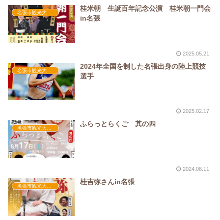
桂米朝 生誕百年記念公演 桂米朝一門会
名張市観光大使活動
in名張
2025.05.21
2024年全国を制した名張出身の陸上競技
名張市観光大使活動
選手
2025.02.17
ふらっとらくご 其の四
名張市観光大使活動
2024.08.11
桂吉弥さんin名張
名張市観光大使活動