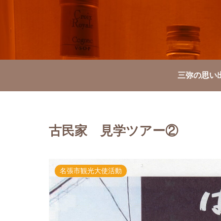
三弥の思い
古民家 見学ツアー②
名張市観光大使活動