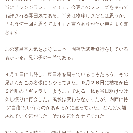
当に「シンジラレナーイ！」。今更このフレーズを使って
も許される雰囲気である。半分は物珍しさだとは思うが、
「もう何十回も通うてます」と言うありがたい声もよく聞
きます。
この繁昌亭人気をよそに日本一周落語武者修行をしている
者がいる。兄弟子の三若である。
４月１日に出発し、東日本を周っているころだろう。その
兄さんがこの名張にもやってきた。
９月２８日
に桔梗が丘
２番町の「ギャラリーようこ」である。私も当日駆けつけ
久し振りに再会した。風貌は変わらなかったが、内面に持
つ“自信”というものがあきらかに違っていた。どんどん離
されていく気がした。それを気付かせてくれた。
私にとって素晴らしい誕生日プレゼントとなった。「この