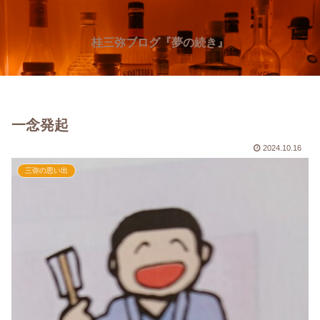
桂三弥ブログ『夢の続き』
一念発起
2024.10.16
三弥の思い出