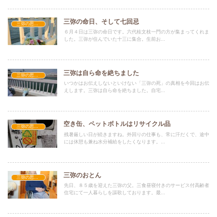
三弥の命日、そして七回忌
三弥の思い出
６月４日は三弥の命日です。六代桂文枝一門の方が集まってくれま
した。三弥が住んでいた十三に集合。生前お...
三弥は自ら命を絶ちました
三弥の思い出
いつかはお伝えしないといけない「三弥の死」の真相を今回はお伝
えします。三弥は自ら命を絶ちました。自宅...
空き缶、ペットボトルはリサイクル品
三弥の思い出
残暑厳しい日が続きますね。外回りの仕事も、常に汗だくで、途中
には休憩も兼ね水分補給をしたくなります。...
三弥のおとん
三弥の思い出
先日、８５歳を迎えた三弥の父。三食昼寝付きのサービス付高齢者
住宅にて一人暮らしを謳歌しております。最...