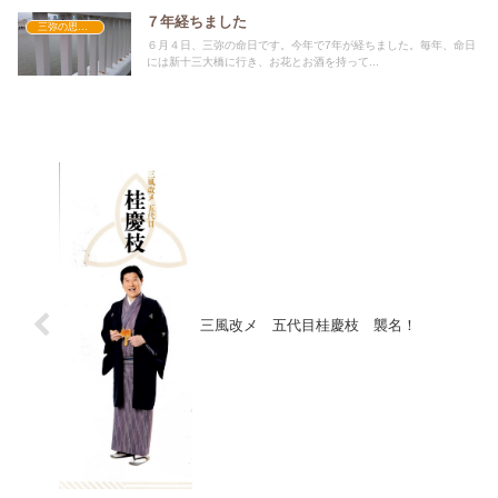
７年経ちました
三弥の思い出
６月４日、三弥の命日です。今年で7年が経ちました。毎年、命日
には新十三大橋に行き、お花とお酒を持って...
三風改メ 五代目桂慶枝 襲名！