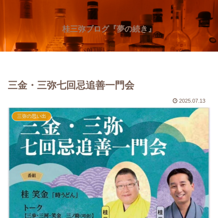
桂三弥ブログ『夢の続き』
三金・三弥七回忌追善一門会
2025.07.13
三弥の思い出