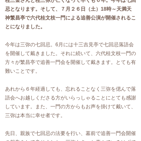
桂三金さんと桂三弥が亡くなって早くも６年。今年は七回
忌となります。そして、７月２６日（土）18時～天満天
神繁昌亭で六代桂文枝一門による追善公演が開催されるこ
とになりました。
今年は三弥の七回忌。6月には十三吉見亭で七回忌落語会
を開催して戴きました。それに続いて、六代桂文枝一門の
方々が繁昌亭で追善一門会を開催して戴きます。とても有
難いことです。
あれから６年経過しても、忘れることなく三弥を偲んで落
語会へお越しくださる方がいらっしゃることにとても感謝
しています。また、一門の方からもお声を掛けて戴いて、
三弥は本当に幸せ者です。
先日、親族で七回忌の法要を行い、墓前で追善一門会開催