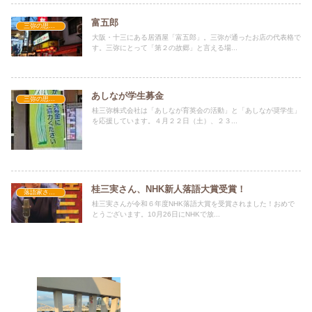
富五郎
三弥の思い出
大阪・十三にある居酒屋「富五郎」。三弥が通ったお店の代表格で
す。三弥にとって「第２の故郷」と言える場...
あしなが学生募金
三弥の思い出
桂三弥株式会社は「あしなが育英会の活動」と「あしなが奨学生」
を応援しています。４月２２日（土）、２３...
桂三実さん、NHK新人落語大賞受賞！
落語家さん情報
桂三実さんが令和６年度NHK落語大賞を受賞されました！おめで
とうございます。10月26日にNHKで放...