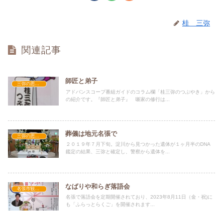
桂 三弥
関連記事
師匠と弟子
三弥の思い出
アドバンスコープ番組ガイドのコラム欄「桂三弥のつぶやき」から
の紹介です。『師匠と弟子』 噺家の修行は...
葬儀は地元名張で
三弥の思い出
２０１９年７月下旬。淀川から見つかった遺体が１ヶ月半のDNA
鑑定の結果、三弥と確定し、警察から遺体を...
なばりや和らぎ落語会
名張市観光大使活動
名張で落語会を定期開催されており、2023年8月11日（金・祝)に
も「ふらっとらくご」を開催されます...