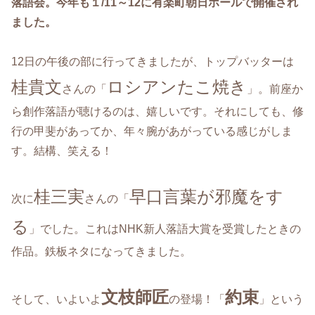
落語会。今年も１/11～12に有楽町朝日ホールで開催され
ました。
12日の午後の部に行ってきましたが、トップバッターは
桂貴文
ロシアンたこ焼き
さんの「
」。前座か
ら創作落語が聴けるのは、嬉しいです。それにしても、修
行の甲斐があってか、年々腕があがっている感じがしま
す。結構、笑える！
桂三実
早口言葉が邪魔をす
次に
さんの「
る
」でした。これはNHK新人落語大賞を受賞したときの
作品。鉄板ネタになってきました。
文枝師匠
約束
そして、いよいよ
の登場！「
」という