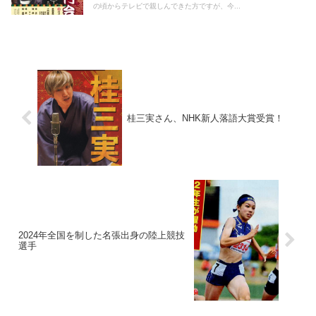
の頃からテレビで親しんできた方ですが、今...
桂三実さん、NHK新人落語大賞受賞！
2024年全国を制した名張出身の陸上競技
選手