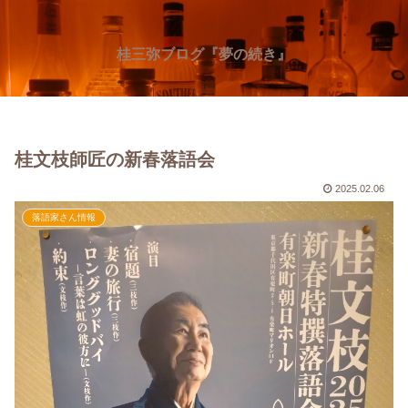
桂三弥ブログ『夢の続き』
桂文枝師匠の新春落語会
2025.02.06
落語家さん情報