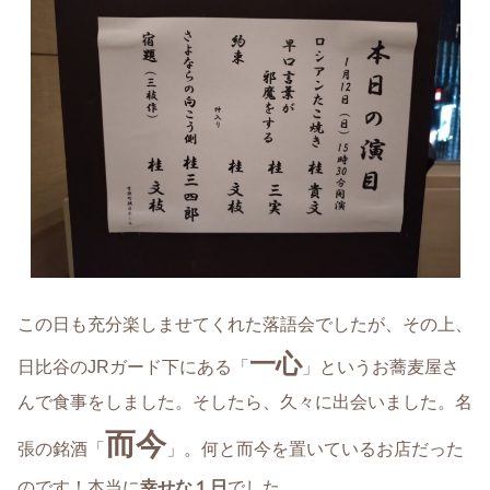
この日も充分楽しませてくれた落語会でしたが、その上、
一心
日比谷のJRガード下にある「
」というお蕎麦屋さ
んで食事をしました。そしたら、久々に出会いました。名
而今
張の銘酒「
」。何と而今を置いているお店だった
のです！本当に
幸せな１日
でした。