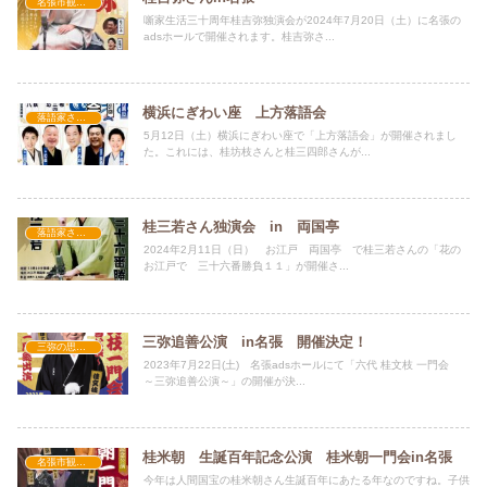
名張市観光大使活動
噺家生活三十周年桂吉弥独演会が2024年7月20日（土）に名張の
adsホールで開催されます。桂吉弥さ...
横浜にぎわい座 上方落語会
落語家さん情報
5月12日（土）横浜にぎわい座で「上方落語会」が開催されまし
た。これには、桂坊枝さんと桂三四郎さんが...
桂三若さん独演会 in 両国亭
落語家さん情報
2024年2月11日（日） お江戸 両国亭 で桂三若さんの「花の
お江戸で 三十六番勝負１１」が開催さ...
三弥追善公演 in名張 開催決定！
三弥の思い出
2023年7月22日(土) 名張adsホールにて「六代 桂文枝 一門会
～三弥追善公演～」の開催が決...
桂米朝 生誕百年記念公演 桂米朝一門会in名張
名張市観光大使活動
今年は人間国宝の桂米朝さん生誕百年にあたる年なのですね。子供