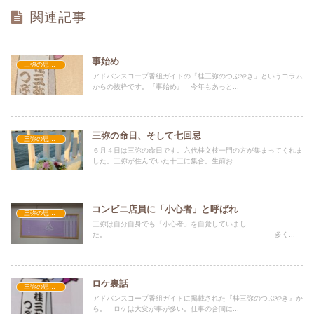
関連記事
事始め
三弥の思い出
アドバンスコープ番組ガイドの「桂三弥のつぶやき」というコラム
からの抜粋です。『事始め』 今年もあっと...
三弥の命日、そして七回忌
三弥の思い出
６月４日は三弥の命日です。六代桂文枝一門の方が集まってくれま
した。三弥が住んでいた十三に集合。生前お...
コンビニ店員に「小心者」と呼ばれ
三弥の思い出
三弥は自分自身でも「小心者」を自覚していまし
た。 多く...
ロケ裏話
三弥の思い出
アドバンスコープ番組ガイドに掲載された『桂三弥のつぶやき』か
ら。 ロケは大変が事が多い。仕事の合間に...