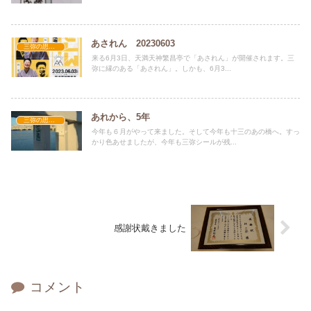
あされん 20230603
三弥の思い出
来る6月3日、天満天神繁昌亭で「あされん」が開催されます。三
弥に縁のある「あされん」。しかも、6月3...
あれから、5年
三弥の思い出
今年も６月がやって来ました。そして今年も十三のあの橋へ。すっ
かり色あせましたが、今年も三弥シールが残...
感謝状戴きました
コメント