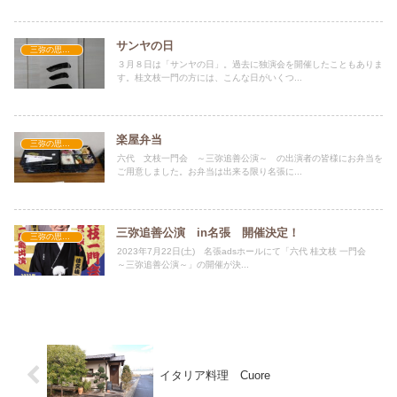
サンヤの日
三弥の思い出
３月８日は「サンヤの日」。過去に独演会を開催したこともありま
す。桂文枝一門の方には、こんな日がいくつ...
楽屋弁当
三弥の思い出
六代 文枝一門会 ～三弥追善公演～ の出演者の皆様にお弁当を
ご用意しました。お弁当は出来る限り名張に...
三弥追善公演 in名張 開催決定！
三弥の思い出
2023年7月22日(土) 名張adsホールにて「六代 桂文枝 一門会
～三弥追善公演～」の開催が決...
イタリア料理 Cuore