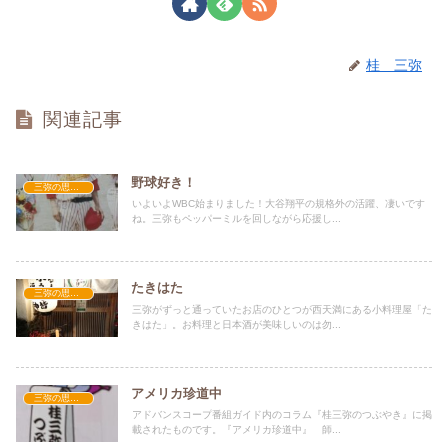
桂 三弥
関連記事
野球好き！
三弥の思い出
いよいよWBC始まりました！大谷翔平の規格外の活躍、凄いです
ね。三弥もペッパーミルを回しながら応援し...
たきはた
三弥の思い出
三弥がずっと通っていたお店のひとつが西天満にある小料理屋「た
きはた」。お料理と日本酒が美味しいのは勿...
アメリカ珍道中
三弥の思い出
アドバンスコープ番組ガイド内のコラム『桂三弥のつぶやき』に掲
載されたものです。『アメリカ珍道中』 師...