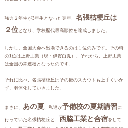
名張桔梗丘は
強力２年生が3年生となった翌年、
２位
となり、学校歴代最高順位を達成しました。
しかし、全国大会へ出場できるのは１位のみです。その時
の1位は上野工業（現・伊賀白鳳）。それから、上野工業
は全国の常連校となったのです。
それに比べ、名張桔梗丘はその後のスカウトも上手くいか
ず、弱体化していきました。
あの夏
予備校の夏期講習
まさに、
、私達が
に
西脇工業と合宿
行っていた名張桔梗丘と、
をして