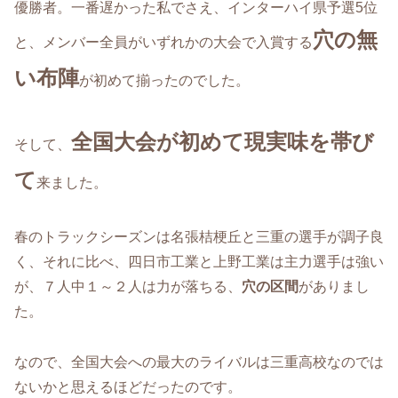
優勝者。一番遅かった私でさえ、インターハイ県予選5位
穴の無
と、メンバー全員がいずれかの大会で入賞する
い布陣
が初めて揃ったのでした。
全国大会が初めて現実味を帯び
そして、
て
来ました。
春のトラックシーズンは名張桔梗丘と三重の選手が調子良
く、それに比べ、四日市工業と上野工業は主力選手は強い
が、７人中１～２人は力が落ちる、
穴の区間
がありまし
た。
なので、全国大会への最大のライバルは三重高校なのでは
ないかと思えるほどだったのです。