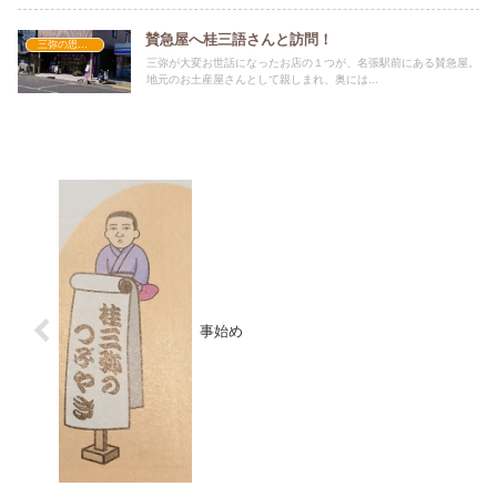
賛急屋へ桂三語さんと訪問！
三弥の思い出
三弥が大変お世話になったお店の１つが、名張駅前にある賛急屋。
地元のお土産屋さんとして親しまれ、奥には...
事始め