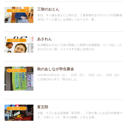
三弥のおとん
三弥の思い出
先日、８５歳を迎えた三弥の父。三食昼寝付きのサービス付高齢者
住宅にて一人暮らしを謳歌しております。最...
あされん
三弥の思い出
出演機会の少ない三弥が開催した朝席の定例開催。そこで起こった
女の子との一幕。２００６年大阪に定席の天...
秋のあしなが学生募金
三弥の思い出
2023年10月21日（土）、22日（日）、28日（土）、29日（日）
に全国150ヶ所で「秋のあしな...
富五郎
三弥の思い出
大阪・十三にある居酒屋「富五郎」。三弥が通ったお店の代表格で
す。三弥にとって「第２の故郷」と言える場...