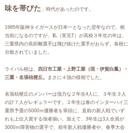
味を帯びた
」時代があったのです。
1985年阪神タイガースが日本一となった翌年なので、相
当前になるのですが、私（実兄T）が高校３年生の年は、
三重県内の長距離選手は飛び抜けた選手がおらず、各校に
分散されていました。
ライバル校は、
四日市工業・上野工業（現・伊賀白鳳）・
三重・名張桔梗丘。
まさに４強の様相でした。
名張桔梗丘のメンバーは強力な２年生4人に、３年生３人
の計７人がレギュラーです。２年生は春のインターハイ三
重県予選の5000ｍ優勝者を筆頭に、直前の新人戦でいず
れも上位入賞する強者揃い。加えて、3年生は3人全員が
3000ｍ障害物の選手で、前年新人戦優勝者や、春季大会