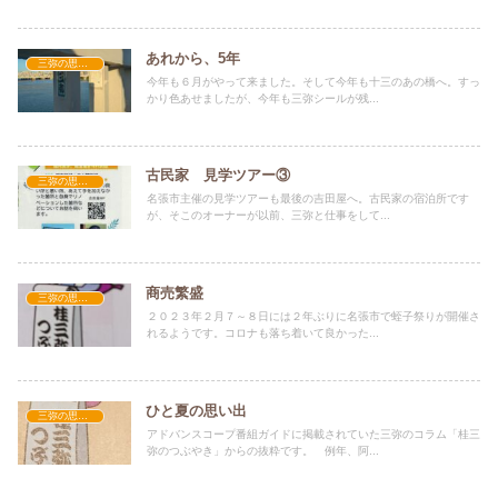
あれから、5年
三弥の思い出
今年も６月がやって来ました。そして今年も十三のあの橋へ。すっ
かり色あせましたが、今年も三弥シールが残...
古民家 見学ツアー③
三弥の思い出
名張市主催の見学ツアーも最後の吉田屋へ。古民家の宿泊所です
が、そこのオーナーが以前、三弥と仕事をして...
商売繁盛
三弥の思い出
２０２３年２月７～８日には２年ぶりに名張市で蛭子祭りが開催さ
れるようです。コロナも落ち着いて良かった...
ひと夏の思い出
三弥の思い出
アドバンスコープ番組ガイドに掲載されていた三弥のコラム「桂三
弥のつぶやき」からの抜粋です。 例年、阿...