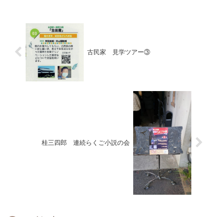
古民家 見学ツアー③
桂三四郎 連続らくご小説の会