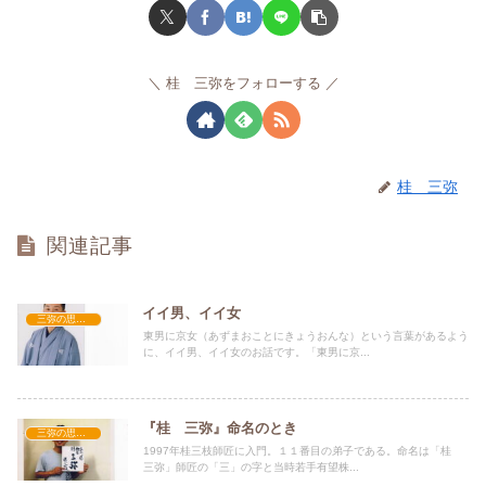
桂 三弥をフォローする
桂 三弥
関連記事
イイ男、イイ女
三弥の思い出
東男に京女（あずまおことにきょうおんな）という言葉があるよう
に、イイ男、イイ女のお話です。「東男に京...
『桂 三弥』命名のとき
三弥の思い出
1997年桂三枝師匠に入門。１１番目の弟子である。命名は「桂
三弥」師匠の「三」の字と当時若手有望株...