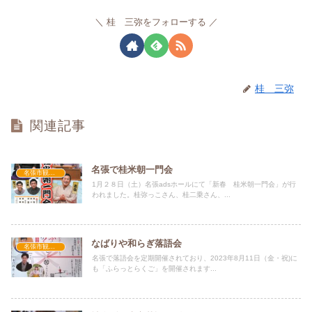
桂 三弥をフォローする
桂 三弥
関連記事
名張で桂米朝一門会
名張市観光大使活動
1月２８日（土）名張adsホールにて「新春 桂米朝一門会」が行
われました。桂弥っこさん、桂二乗さん、...
なばりや和らぎ落語会
名張市観光大使活動
名張で落語会を定期開催されており、2023年8月11日（金・祝)に
も「ふらっとらくご」を開催されます...