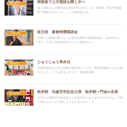
神楽坂で上方落語を聞く夕べ
落語家さん情報
桂三四郎さんの独演会が2026年5月2日（土）神楽坂・毘沙門天書
院で開催されました。ここは神楽坂にあ...
桂文枝 新春特撰落語会
三弥の思い出
年明けの恒例行事となった桂文枝師匠の新春落語会。2024年は１
月６～７日に有楽町朝日ホールで開催され...
じゅうじゅう亭弁当
落語家さん情報
笑福亭由瓶は三弥と同期の落語家さんです。笑福亭鶴瓶さんのお弟
子さんで、とても明るい方です。笑福亭由瓶...
桂米朝 生誕百年記念公演 桂米朝一門会in名張
名張市観光大使活動
今年は人間国宝の桂米朝さん生誕百年にあたる年なのですね。子供
の頃からテレビで親しんできた方ですが、今...