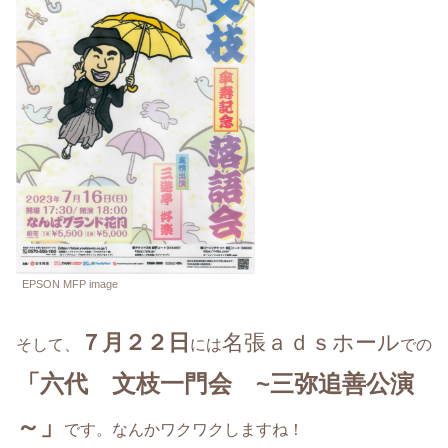
EPSON MFP image
７月２２日
名張ａｄｓホール
そして、
には
での
「六代 文枝一門会 ~三弥追善公演
～」
です。なんかワクワクしますね！